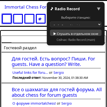
Immortal Chess Forum
🎵 Radio Record
▼
Выберите станцию:
▶ Слушать в отдельном окне
Сейчас: Radio Record (main)
Начало
Гостевой раздел
Для гостей. Есть вопрос? Пиши. For
guests. Have a question? Write.
Useful links for foru...
от
Sergio
Последний ответ:
November 30, 2024, 01:38:30 AM
Все о шахматах для гостей форума. All
about chess for forum guests
О форуме immortalchess!
от
Sergio