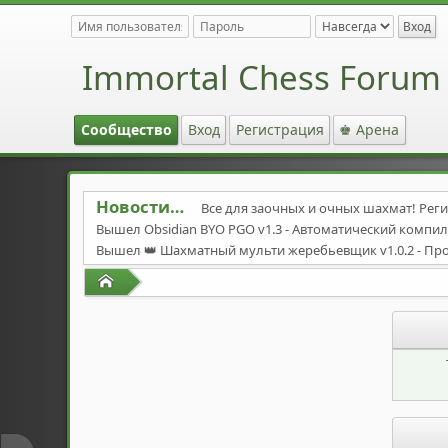
Immortal Chess Forum
Сообщество
Вход
Регистрация
♚ Арена
Новости
Все для заочных и очных шахмат! Реги
Вышел Obsidian BYO PGO v1.3 - Автоматический комп
Вышел 👑 Шахматный мульти жеребьевщик v1.0.2 - Пр
Вышел автоматический компилятор Stockfish-byo-pg
Начало
Вышел Stockfish 17.1
https://stockfishchess.org/downloa
Cool Iris v17 avx2-avx512.7z
https://pixeldrain.com/u/po3
Обсидиан 15.17 avx2-bmi2.7z
https://github.com/gab8192
Solista-ENG 2025 v1-CTG
https://pixeldrain.com/u/NJJeRdR
Immortal Opening Book - ulvi 95 UpdateImmortal 2012a fi
The forum has added an English section! - На форуме до