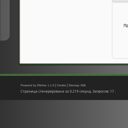
↑
↓
П
|
|
Powered by ElkArte 1.1.9
Credits
Sitemap XML
Страница сгенерирована за 0.219 секунд. Запросов: 17 .