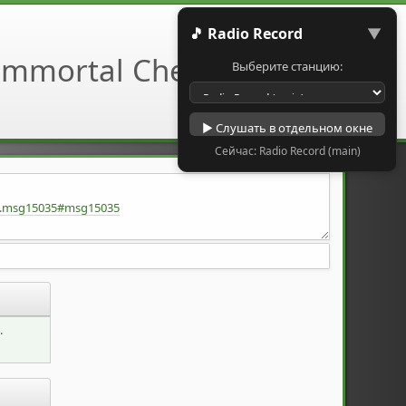
🎵 Radio Record
▼
Выберите станцию:
▶ Слушать в отдельном окне
Сейчас: Radio Record (main)
48.msg15035#msg15035
.
uuB0o/view?usp=sharing