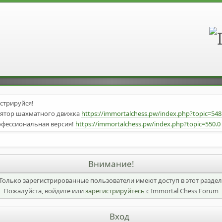
стрируйся!
илятор шахматного движка
https://immortalchess.pw/index.php?topic=5
офессиональная версия!
https://immortalchess.pw/index.php?topic=550.0
o-v1.2!!!
https://immortalchess.pw/index.php?topic=546.0
d/
UFyAR
Внимание!
/Obsidian
B
Только зарегистрированные пользователи имеют доступ в этот раздел
nal v32
https://drive.google.com/file/d/13xgzEFxv9ZNXAUqnjshxQgkE8me
Пожалуйста, войдите или
зарегистрируйтесь
c Immortal Chess Forum
бавлена Английская секция!
Вход