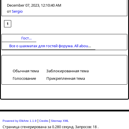
December 07, 2023, 12:10:40 AM
от
Sergio
1
Гостевой раздел
Начало
Все о шахматах для гостей форума. All about chess for forum guests
Обычная тема
Заблокированная тема
Голосование
Прикрепленная тема
|
|
Powered by ElkArte 1.1.9
Credits
Sitemap XML
Страница сгенерирована за 0.280 секунд. Запросов: 18 .