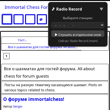
Immortal Chess Forum
🎵 Radio Record
▼
Выберите станцию:
▶ Слушать в отдельном окне
Гостевой раздел
Сейчас: Radio Record (main)
Начало
Все о шахматах для гостей форума. All about chess for forum guests
1
Все о шахматах для гостей форума. All about
chess for forum guests
Посты на разную тематику касающиеся шахмат. Posts on
various topics related to chess.
О форуме immortalchess!
Автор
Sergio