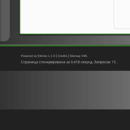
↑
↓
|
|
Powered by ElkArte 1.1.9
Credits
Sitemap XML
Страница сгенерирована за 0.418 секунд. Запросов: 15 .