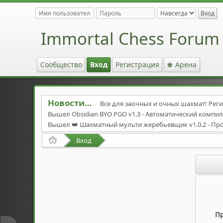
Immortal Chess Forum
Сообщество
Вход
Регистрация
♚ Арена
Новости
Все для заочных и очных шахмат! Реги
Вышел Obsidian BYO PGO v1.3 - Автоматический комп
Вышел 👑 Шахматный мульти жеребьевщик v1.0.2 - Пр
Вышел автоматический компилятор Stockfish-byo-pg
Начало
Вход
Вышел Stockfish 17.1
https://stockfishchess.org/downloa
Cool Iris v17 avx2-avx512.7z
https://pixeldrain.com/u/po3
Обсидиан 15.17 avx2-bmi2.7z
https://github.com/gab8192
Solista-ENG 2025 v1-CTG
https://pixeldrain.com/u/NJJeRdR
Immortal Opening Book - ulvi 95 UpdateImmortal 2012a fi
The forum has added an English section! - На форуме до
П