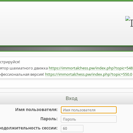
стрируйся!
илятор шахматного движка
https://immortalchess.pw/index.php?topic=5
офессиональная версия!
https://immortalchess.pw/index.php?topic=550.0
o-v1.2!!!
https://immortalchess.pw/index.php?topic=546.0
d/
UFyAR
Вход
/Obsidian
B
Имя пользователя:
nal v32
https://drive.google.com/file/d/13xgzEFxv9ZNXAUqnjshxQgkE8me
бавлена Английская секция!
Пароль:
родолжительность сессии: