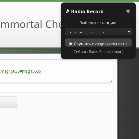
🎵 Radio Record
▼
Выберите станцию:
▶ Слушать в отдельном окне
Сейчас: Radio Record (main)
48.msg15035#msg15035
uuB0o/view?usp=sharing