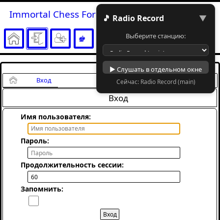
Immortal Chess Forum
🎵 Radio Record
▼
Выберите станцию:
▶ Слушать в отдельном окне
Начало
Вход
Сейчас: Radio Record (main)
Вход
Имя пользователя:
Пароль:
Продолжительность сессии:
Запомнить: