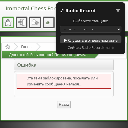
Immortal Chess Forum
🎵 Radio Record
▼
Выберите станцию:
▶ Слушать в отдельном окне
Начало
Гостевой раздел
Сейчас: Radio Record (main)
Для гостей. Есть вопрос? Пиши. For guests. Have a question? Write.
Ошибка
Эта тема заблокирована, посылать или
изменять сообщения нельзя...
Назад