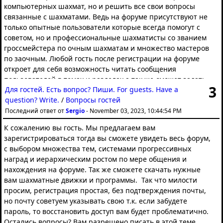
https://proza.ru/2006/02/23-255
компьютерных шахмат, но и решить все свои вопросы
Шахматные дебюты
связанные с шахматами. Ведь на форуме присутствуют не
https://chessopenings.com/ru/
только опытные пользователи которые всегда помогут с
советом, но и профессиональные шахматисты со званием
RUSBASE 1809-1998
гроссмейстера по очным шахматам и множество мастеров
http://www.al20102007.narod.ru/indexr.html
по заочным. Любой гость после регистрации на форуме
откроет для себя возможность читать сообщения
Chess Data Bases for Free
пользователей в темах и разделах а так же сможет задать
3
https://ajedrezdata.com/
Для гостей. Есть вопрос? Пиши. For guests. Have a
интересующий себя вопрос и получить на него ответ.
question? Write.
/
Вопросы гостей
Еще несколько интересных фактов:
Таблицы Налимова
Шахматы это не просто игра, это вся вселенная стратегии и
Последний ответ от
Sergio
-
November 03, 2023, 10:44:54 PM
https://шахматистам.рф/tablitsyi_nalimova.html
тонкой тактики, которая завораживает миллионы умов по
К сожалению вы гость. Мы предлагаем вам
всему миру. Форум ImmortalChess.pw является одним из тех
зарегистрироваться тогда вы сможете увидеть весь форум,
Эндшпильные таблицы Налимова (4-5-6 фигурные)
уникальных уголков интернета, где любовь к шахматам
с выбором множества тем, системами прогрессивных
https://chesshmao.ru/?page_id=48
соединяет людей разных поколений, профессий и
наград и иерархическим ростом по мере общения и
OpeningTree.com Дерево вариантов по партиям игроков с
национальностей.
нахождения на форуме. Так же сможете скачать нужные
личесса или чесскома. Партии можно и скачать. Главное
Обмен опытом и знаниями. Независимо от того, начинаете
вам шахматные движки и программы. Так что милости
точно указать ник (имя) игрока:
ли вы свой путь в шахматах или уже являетесь опытным
просим, регистрация простая, без подтверждения почты,
https://www.openingtree.com/
игроком, на этом форуме всегда найдутся увлекательные
но почту советуем указывать свою т.к. если забудете
YouTube-каналы:
темы для обсуждения. Опытные игроки часто делятся
пароль, то восстановить доступ вам будет проблематично.
советами и стратегиями, что может значительно улучшить
Остались вопросы? Вам разрешено писать в этой теме.