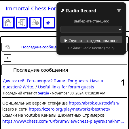
Immortal Chess Forum
🎵 Radio Record
▼
Выберите станцию:
▶ Слушать в отдельном окне
Начало
Последние сообщения
Сейчас: Radio Record (main)
1
Последние сообщения
1
Для гостей. Есть вопрос? Пиши. For guests. Have a
question? Write.
/
Useful links for forum guests
Последний ответ от
Sergio
-
November 30, 2024, 01:38:30 AM
Официальные версии стокфиша
https://abrok.eu/stockfish/
lczero и сети
https://lczero.org/play/networks/bestnets/
Ссылки на Youtube Каналы Шахматных Стримеров
https://www.chess.com/ru/forum/view/chess-players/shakhmatnye-youtube-blogery-i-strimery