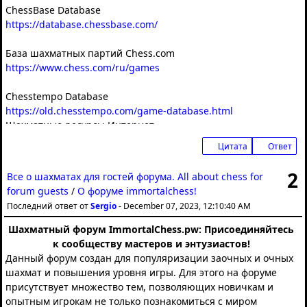
ChessBase Database
https://database.chessbase.com/
База шахматных партий Chess.com
https://www.chess.com/ru/games
Chesstempo Database
https://old.chesstempo.com/game-database.html
Шахматные ресурсы Интернет
http://homes.relex.ru/~xuser/chess.htm
Цитата
Ответ
CCRL (Computer Chess Rating Lists)
2
Все о шахматах для гостей форума. All about chess for
http://www.computerchess.org.uk/ccrl/
forum guests
/
О форуме immortalchess!
Последний ответ от
Sergio
-
December 07, 2023, 12:10:40 AM
PGN-База
https://www.pgnmentor.com/files.html
Шахматный форум ImmortalChess.pw: Присоединяйтесь
к сообществу мастеров и энтузиастов!
Шахматная школа Евгения Гриниса
Данный форум создан для популяризации заочных и очных
http://www.grinis.de/russisch/index.html
шахмат и повышения уровня игры. Для этого на форуме
присутствует множество тем, позволяющих новичкам и
Анатолий Арамисов, "Попутчик"
опытным игрокам не только познакомиться с миром