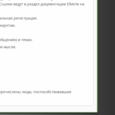
сылки ведут в раздел документации ElkArte на
тельная регистрация.
каунтам.
общениях и темах.
ои мысли.
речислены люди, поспособствовавшие