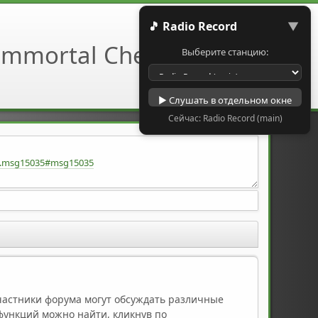
🎵 Radio Record
▼
Выберите станцию:
▶ Слушать в отдельном окне
Сейчас: Radio Record (main)
48.msg15035#msg15035
uuB0o/view?usp=sharing
Участники форума могут обсуждать различные
функций можно найти, кликнув по