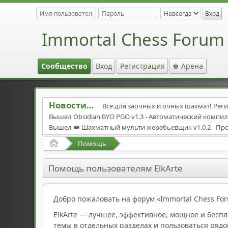
Immortal Chess Forum
Сообщество
Вход
Регистрация
♚ Арена
Новости
Все для заочных и очных шахмат! Реги
Вышел Obsidian BYO PGO v1.3 - Автоматический комп
Вышел 👑 Шахматный мульти жеребьевщик v1.0.2 - Пр
Вышел автоматический компилятор Stockfish-byo-pg
Начало
Помощь
Вышел Stockfish 17.1
https://stockfishchess.org/downloa
Cool Iris v17 avx2-avx512.7z
https://pixeldrain.com/u/po3
Помощь пользователям ElkArte
Обсидиан 15.17 avx2-bmi2.7z
https://github.com/gab8192
Solista-ENG 2025 v1-CTG
https://pixeldrain.com/u/NJJeRdR
Immortal Opening Book - ulvi 95 UpdateImmortal 2012a fi
Добро пожаловать на форум «Immortal Chess For
The forum has added an English section! - На форуме до
ElkArte — лучшее, эффективное, мощное и бесп
темы в отдельных разделах и пользоваться ряд