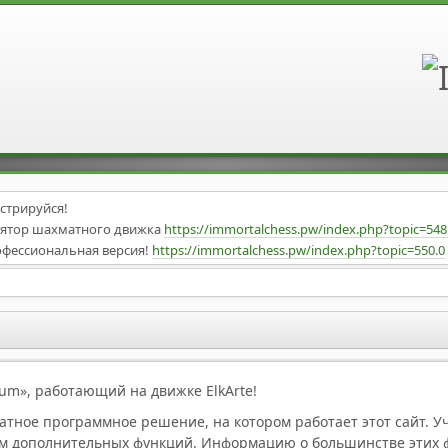
стрируйся!
илятор шахматного движка
https://immortalchess.pw/index.php?topic=5
офессиональная версия!
https://immortalchess.pw/index.php?topic=550.0
o-v1.2!!!
https://immortalchess.pw/index.php?topic=546.0
d/
UFyAR
/Obsidian
B
nal v32
https://drive.google.com/file/d/13xgzEFxv9ZNXAUqnjshxQgkE8me
um», работающий на движке ElkArte!
бавлена Английская секция!
латное программное решение, на котором работает этот сайт. 
ом дополнительных функций. Информацию о большинстве этих 